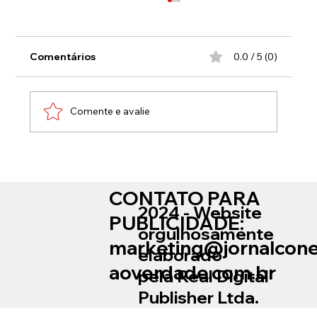
Comentários
0.0 / 5 (0)
Comente e avalie
Empresário é preso durante CPI das
Câmeras na ALERJ
CONTATO PARA
2024 - Website
PUBLICIDADE:
orgulhosamente
marketing@jornalcon
elaborado
aoverdade.com.br
pela Real Digital
Publisher Ltda.