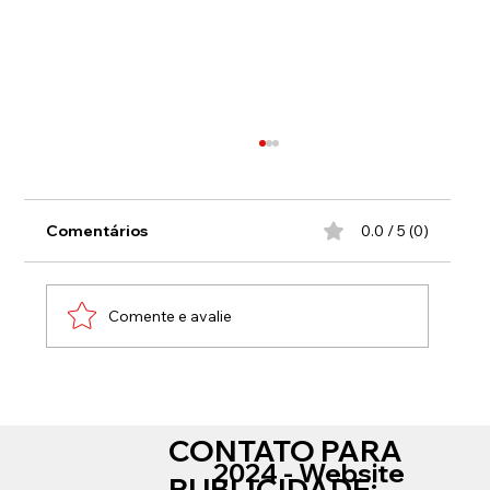
Comentários
0.0 / 5 (0)
Comente e avalie
Processo que investiga fraude
eleitoral em Mangaratiba aguarda
CONTATO PARA
decisão judicial
2024 - Website
PUBLICIDADE: