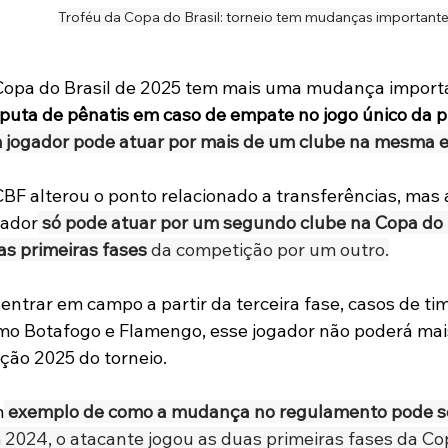
Troféu da Copa do Brasil: torneio tem mudanças important
Copa do Brasil de 2025 tem mais uma mudança import
sputa de pênatis em caso de empate no jogo único da p
 jogador pode atuar por mais de um clube na mesma e
BF alterou o ponto relacionado a transferências, mas 
gador
só pode atuar por um segundo clube na Copa do B
as primeiras fases
 da competição por um outro.
entrar em campo a partir da terceira fase, casos de ti
mo Botafogo e Flamengo, esse jogador não poderá mais
ção 2025 do torneio.
m
exemplo de como a mudança no regulamento pode se
2024, o atacante jogou as duas primeiras fases da Copa