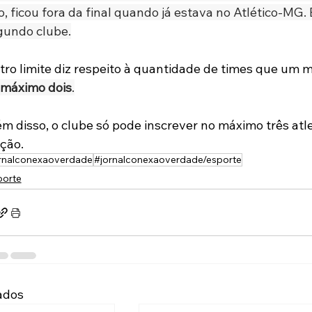
o, ficou fora da final quando já estava no Atlético-MG.
gundo clube.
tro limite diz respeito à quantidade de times que um 
 máximo dois
.
m disso, o clube só pode inscrever no máximo três atl
ção.
rnalconexaoverdade
#jornalconexaoverdade/esporte
porte
ados