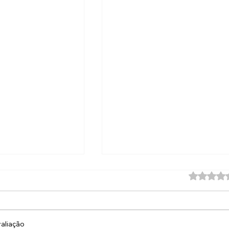
Avaliado 
aliação