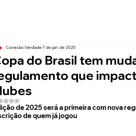
Conexão Verdade
7 de jan. de 2025
opa do Brasil tem mud
egulamento que impact
lubes
Avaliado com NaN de 5 estrelas.
ição de 2025 será a primeira com nova regra
scrição de quem já jogou