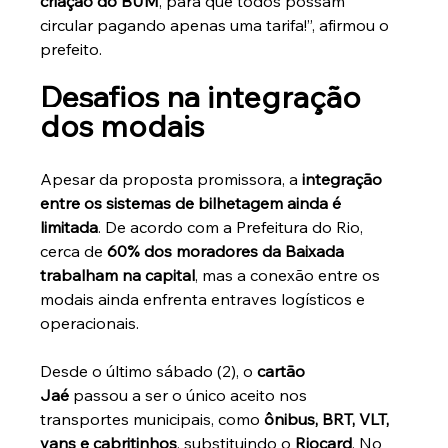
criação do BUM
, para que todos possam 
circular pagando apenas uma tarifa!”, afirmou o 
prefeito.
Desafios na integração 
dos modais
Apesar da proposta promissora, a 
integração 
entre os sistemas de bilhetagem ainda é 
limitada
. De acordo com a Prefeitura do Rio, 
cerca de 
60% dos moradores da Baixada 
trabalham na capital
, mas a conexão entre os 
modais ainda enfrenta entraves logísticos e 
operacionais.
Desde o último sábado (2), o 
cartão 
Jaé
 passou a ser o único aceito nos 
transportes municipais, como 
ônibus, BRT, VLT, 
vans e cabritinhos
, substituindo o 
Riocard
. No 