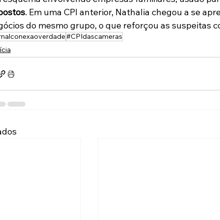
postos
. Em uma CPI anterior, Nathalia chegou a se apr
ócios do mesmo grupo, o que reforçou as suspeitas co
rnalconexaoverdade
#CPIdascameras
ícia
ados