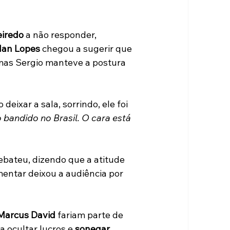
eiredo
 a não responder, 
lan Lopes
 chegou a sugerir que 
 mas Sergio manteve a postura 
ixar a sala, sorrindo, ele foi 
 bandido no Brasil. O cara está 
ateu, dizendo que a atitude 
mentar deixou a audiência por 
Marcus David
 fariam parte de 
ocultar lucros e 
sonegar 