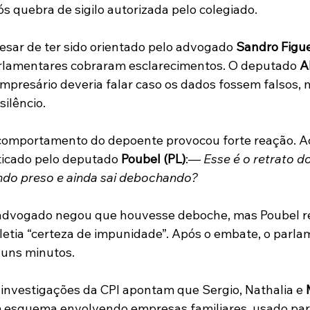
s quebra de sigilo autorizada pelo colegiado.
esar de ter sido orientado pelo advogado 
Sandro Figu
rlamentares cobraram esclarecimentos. O deputado 
A
empresário deveria falar caso os dados fossem falsos,
silêncio.
omportamento do depoente provocou forte reação. Ao de
ticado pelo deputado 
Poubel (PL)
:— 
Esse é o retrato do
ndo preso e ainda sai debochando?
advogado negou que houvesse deboche, mas Poubel reb
letia “certeza de impunidade”. Após o embate, o parla
guns minutos.
 investigações da CPI apontam que Sergio, Nathalia e 
 esquema envolvendo empresas familiares, usado para 