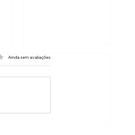
com 0 de 5 estrelas.
Ainda sem avaliações
Veja quem são os
servidores acusados de
s
maus-tratos contra
animais em Cordeiro