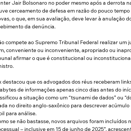
nter Jair Bolsonaro no poder mesmo após a derrota nas
uve cerceamento de defesa em razão do pouco tempo c
ovas, o que, em sua avaliação, deve levar à anulação 
cebimento da denúncia.
ão compete ao Supremo Tribunal Federal realizar um ju
im, conveniente ou inconveniente, apropriado ou inapr
bunal afirmar o que é constitucional ou inconstitucional,
istro.
x destacou que os advogados dos réus receberam links
abytes de informações apenas cinco dias antes do iníci
assificou a situação como um “tsunami de dados” ou “
ada no direito anglo-saxônico para descrever acúmul
il para análise.
omo se não bastasse, novos arquivos foram incluídos n
cessual – inclusive em 15 de junho de 2025”, acrescent