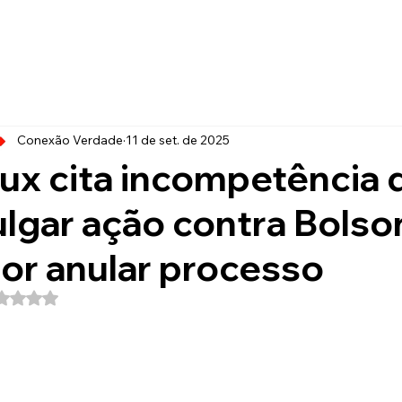
Conexão Verdade
11 de set. de 2025
ux cita incompetência 
ulgar ação contra Bolso
or anular processo
Avaliado com NaN de 5 estrelas.