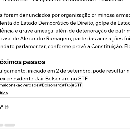
es foram denunciados por organização criminosa armada
lenta do Estado Democrático de Direito, golpe de Estad
olência e grave ameaça, além de deterioração de patr
 caso de Alexandre Ramagem, parte das acusações foi
ndato parlamentar, conforme prevê a Constituição. Ele
óximos passos
ulgamento, iniciado em 2 de setembro, pode resultar n
ex-presidente Jair Bolsonaro no STF.
rnalconexaoverdade
#Bolsonaro
#Fux
#STF
ítica