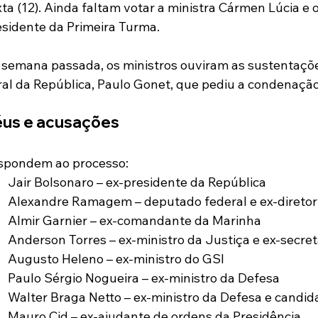
ta (12). Ainda faltam votar a ministra Cármen Lúcia e o
esidente da Primeira Turma.
 semana passada, os ministros ouviram as sustentaçõe
ral da República, Paulo Gonet, que pediu a condenação
us e acusações
spondem ao processo:
Jair Bolsonaro – ex-presidente da República
Alexandre Ramagem – deputado federal e ex-diretor
Almir Garnier – ex-comandante da Marinha
Anderson Torres – ex-ministro da Justiça e ex-secre
Augusto Heleno – ex-ministro do GSI
Paulo Sérgio Nogueira – ex-ministro da Defesa
Walter Braga Netto – ex-ministro da Defesa e candid
Mauro Cid – ex-ajudante de ordens da Presidência