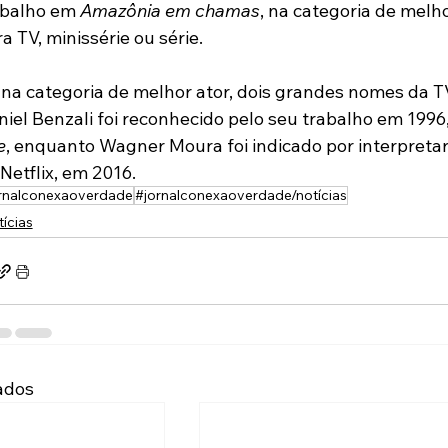
abalho em 
Amazônia em chamas
, na categoria de melh
a TV, minissérie ou série.
na categoria de melhor ator, dois grandes nomes da TV
iel Benzali foi reconhecido pelo seu trabalho em 1996,
e
, enquanto
Wagner Moura foi indicado por interpretar
Netflix, em 2016.
rnalconexaoverdade
#jornalconexaoverdade/notícias
ícias
ados