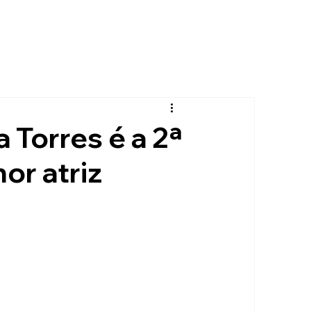
 Torres é a 2ª
hor atriz