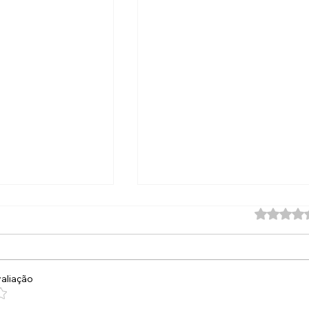
Avaliado 
aliação