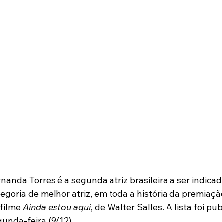
nanda Torres é a segunda atriz brasileira a ser indica
egoria de melhor atriz, em toda a história da premiação
filme 
Ainda estou aqui
, de Walter Salles. A lista foi p
unda-feira (9/12). 