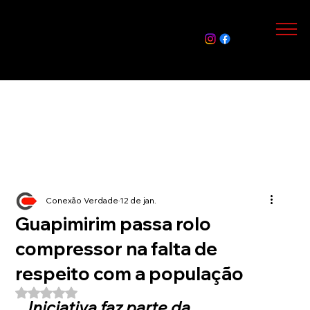
Assin
e Já
Conexão Verdade
12 de jan.
Guapimirim passa rolo
compressor na falta de
respeito com a população
Avaliado com NaN de 5 estrelas.
Iniciativa faz parte da 