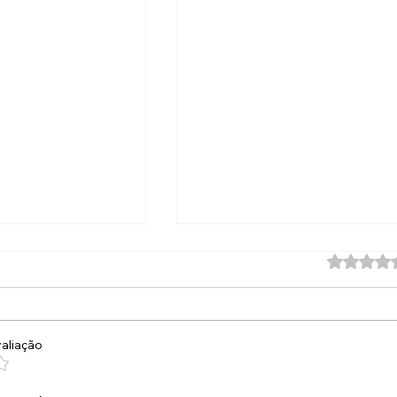
Avaliado 
aliação