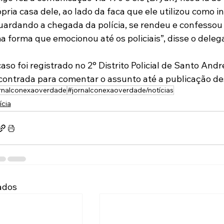
pria casa dele, ao lado da faca que ele utilizou como i
uardando a chegada da polícia, se rendeu e confessou 
 forma que emocionou até os policiais”, disse o deleg
aso foi registrado no 2° Distrito Policial de Santo Andr
contrada para comentar o assunto até a publicação d
rnalconexaoverdade
#jornalconexaoverdade/notícias
ícia
ados