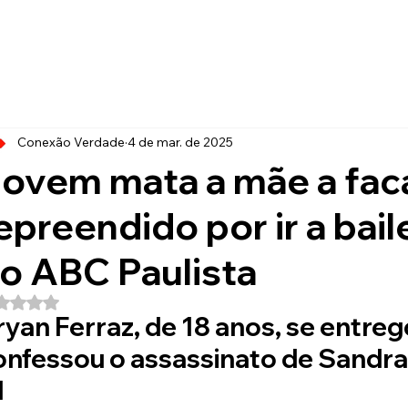
Conexão Verdade
4 de mar. de 2025
ovem mata a mãe a fac
epreendido por ir a bail
o ABC Paulista
Avaliado com NaN de 5 estrelas.
ryan Ferraz, de 18 anos, se entrego
onfessou o assassinato de Sandra 
1