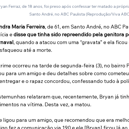
ryan Ferraz, de 18 anos, foi preso após confessar ter matado a própri
Santo André, no ABC Paulista (Reprodução/Viva ABC
ndra Maria Ferreira
, de 61, em Santo André, no ABC Pau
ícia e
 disse que tinha sido repreendido pela genitora po
rnaval
, quando a atacou com uma “gravata” e ela ficou
esfaqueou até a morte.
rime ocorreu na tarde de segunda-feira (3), no bairro 
gou para um amigo e deu detalhes sobre como cometeu o
entregar e o rapaz concordou, confessando tudo à polí
stemunhas relataram que, recentemente, Bryan já tin
imentos na vítima. Desta vez, a matou.
le ligou para um amigo, que recomendou que era melhor
go fez a comunicação via 190 e ele [Bryan] ficou lá ao