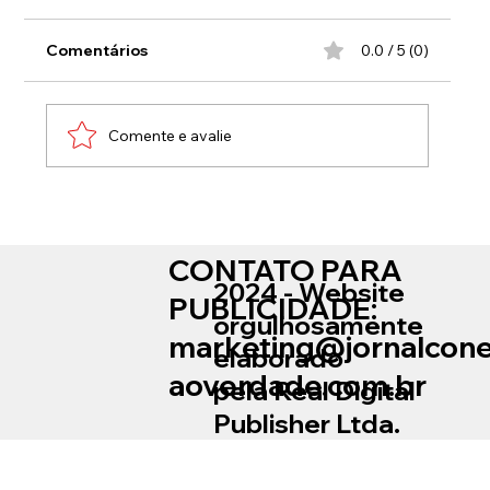
Comentários
0.0 / 5 (0)
Comente e avalie
Poluição do ar pode ter causado
morte de crianças na Zona Oeste do
CONTATO PARA
Rio
2024 - Website
PUBLICIDADE:
orgulhosamente
marketing@jornalcon
elaborado
aoverdade.com.br
pela Real Digital
Publisher Ltda.