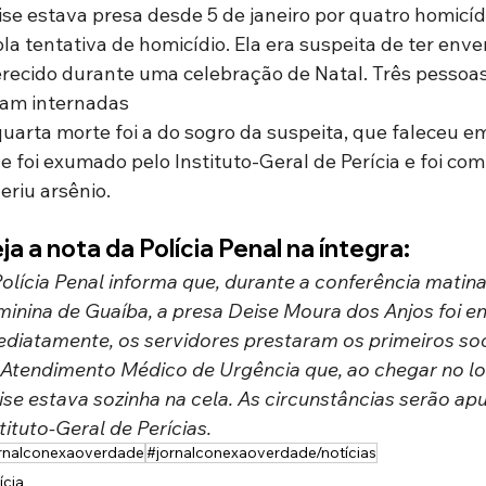
se estava presa desde 5 de janeiro por quatro homicíd
pla tentativa de homicídio. Ela era suspeita de ter en
erecido durante uma celebração de Natal. Três pessoa
ram internadas
uarta morte foi a do sogro da suspeita, que faleceu 
e foi exumado pelo Instituto-Geral de Perícia e foi c
eriu arsênio.
ja a nota da Polícia Penal na íntegra:
olícia Penal informa que, durante a conferência matina
inina de Guaíba, a presa Deise Moura dos Anjos foi enc
ediatamente, os servidores prestaram os primeiros so
 Atendimento Médico de Urgência que, ao chegar no loc
se estava sozinha na cela. As circunstâncias serão apur
tituto-Geral de Perícias.
rnalconexaoverdade
#jornalconexaoverdade/notícias
ícia