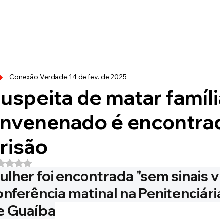
Conexão Verdade
14 de fev. de 2025
uspeita de matar famíl
nvenenado é encontrad
risão
Avaliado com NaN de 5 estrelas.
ulher foi encontrada "sem sinais vi
onferência matinal na Penitenciári
e Guaíba