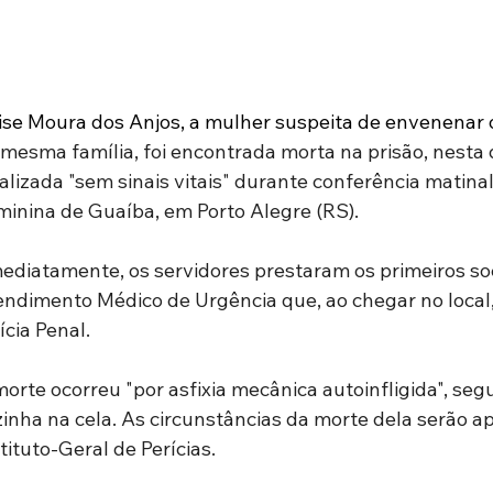
ise Moura dos Anjos, a mulher suspeita de envenenar 
mesma família, foi encontrada morta na prisão, nesta qui
alizada "sem sinais vitais" durante conferência matinal
minina de Guaíba, em Porto Alegre (RS).
mediatamente, os servidores prestaram os primeiros so
ndimento Médico de Urgência que, ao chegar no local, c
ícia Penal.
orte ocorreu "por asfixia mecânica autoinfligida", seg
inha na cela. As circunstâncias da morte dela serão apu
tituto-Geral de Perícias.