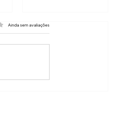
com 0 de 5 estrelas.
Ainda sem avaliações
Que moral: MC Poze do
s
Rodo recupera carro
roubado em poucas horas