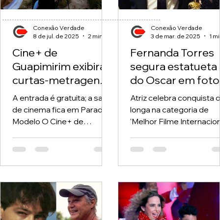
Conexão Verdade
Conexão Verdade
8 de jul. de 2025
2 min de leitura
3 de mar. de 2025
Cine+ de
Fernanda Torres
Guapimirim exibirá
segura estatueta
curtas-metragens
do Oscar em foto
produzidos por
com Walter Salle
A entrada é gratuita; a sala
Atriz celebra conquista 
alunos de pós-
após vitória de
de cinema fica em Parada
longa na categoria de
produção
'Ainda Estou Aqui'
Modelo O Cine+ de
'Melhor Filme Internaciona
cinematográfica
Guapimirim, na Região
'Sorriam' Walter Salles e
Metropolitana do Rio de
Fernanda Torres Fernan
Janeiro, exibirá...
Torres,...