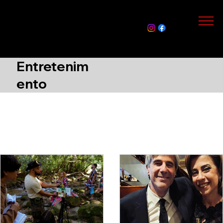
Assin
e Já
Entretenim
ento