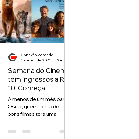
Conexão Verdade
5 de fev. de 2025
2 min de leitura
Semana do Cinema
tem ingressos a R$
10; Começa
amanhã, dia 6, veja
A menos de um mês para o
onde
Oscar, quem gosta de
bons filmes terá uma
grande chance de assistir.
É a super promoção que
três redes fazem...