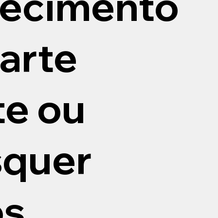
recimento
arte
te ou
squer
os