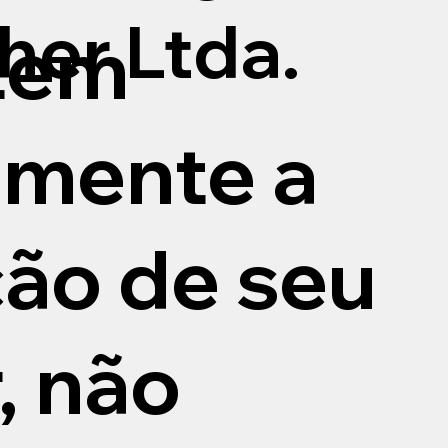
her Ltda.
etem
amente a
ção de seu
, não