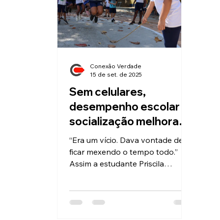
Conexão Verdade
15 de set. de 2025
Sem celulares,
desempenho escolar e
socialização melhoram
no Rio
“Era um vício. Dava vontade de
ficar mexendo o tempo todo.”
Assim a estudante Priscila
Henriques Lopes da Silva, de 14
anos, define a...