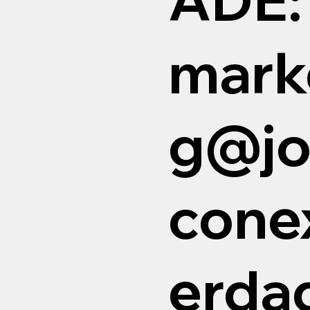
mark
g@jo
cone
erda