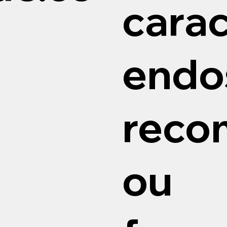
cara
endo
reco
ou