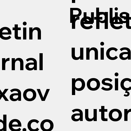
Publis
refl
etin
unic
rnal
posi
xaov
autor
de.co