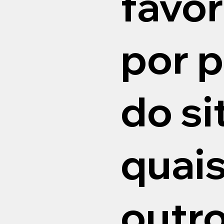
favo
por p
do si
quai
outr