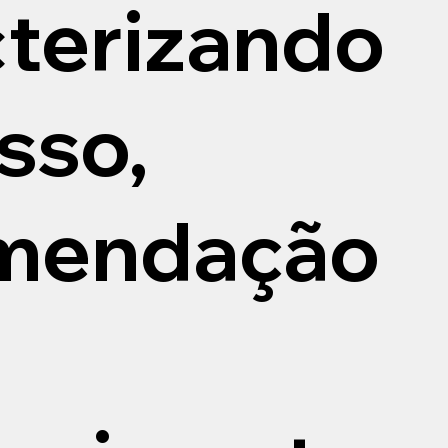
cterizando
sso,
mendação