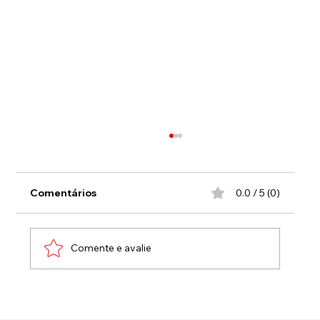
Comentários
0.0 / 5 (0)
Comente e avalie
Guapimirim sedia 4º Encontro de
Guardas Municipais do RJ sobre Lei