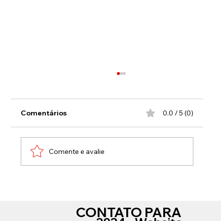
Comentários
0.0 / 5 (0)
Comente e avalie
Guapimirim sedia 4º Encontro de
Guardas Municipais do RJ sobre Lei
CONTATO PARA
Maria da Penha