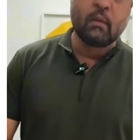
Conexão Verdade
30 de jul. de 2025
Canella rebate críticas de Garotinho
e expõe desgaste do ex-governador
nas redes
Mais uma vez, Anthony Garotinho tentou provocar barulho
nas redes sociais, mas acabou ouvindo o troco à altura. Ao
criticar a festa de...