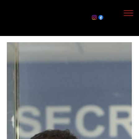
Assin
e Já