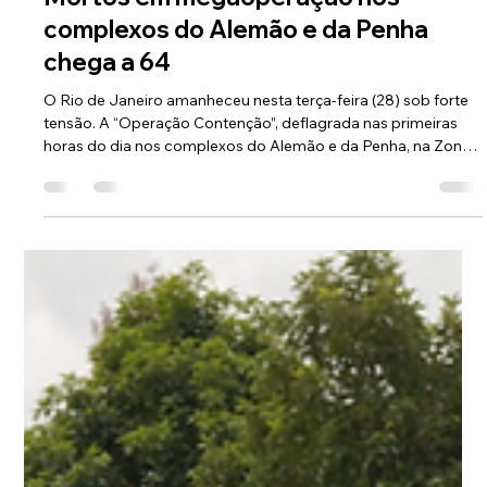
Conexão Verdade
28 de out. de 2025
Mortos em megaoperação nos
complexos do Alemão e da Penha
chega a 64
O Rio de Janeiro amanheceu nesta terça-feira (28) sob forte
tensão. A “Operação Contenção”, deflagrada nas primeiras
horas do dia nos complexos do Alemão e da Penha, na Zona
Norte, já deixou 64 mortos , segundo informações do Palácio
Guanabara. Entre as vítimas estão dois policiais civis e dois
agentes do Batalhão de Operações Especiais (Bope) , mortos
em confronto em uma área de mata no Complexo do
Alemão. A ação, considerada uma das maiores dos últimos